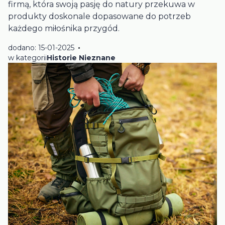
firmą, która swoją pasję do natury przekuwa w
produkty doskonale dopasowane do potrzeb
każdego miłośnika przygód.
dodano: 15-01-2025
w kategorii
Historie Nieznane