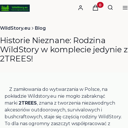
Otwórz
Produkty w kos
Szukaj
Zaloguj się
Koszyk
M
WildStory.eu
Blog
Historie Nieznane: Rodzina
WildStory w komplecie jedynie z
2TREES!
Z zamiłowania do wytwarzania w Polsce, na
pokładzie Wildstory.eu nie mogło zabraknąć
marki
2TREES
, znana z tworzenia niezawodnych
akcesoriów outdoorowych, survivalowych i
bushcraftowych, staje się częścią rodziny WildStory.
To dla nas ogromny zaszczyt współpracować z