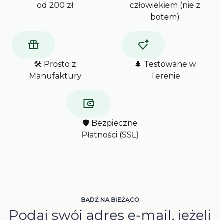
od 200 zł
człowiekiem (nie z
botem)
🛠️ Prosto z
🌲 Testowane w
Manufaktury
Terenie
🛡️ Bezpieczne
Płatności (SSL)
BĄDŹ NA BIEŻĄCO
Podaj swój adres e-mail, jeżeli