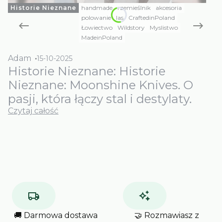
Historie Nieznane
handmade
rzemieślnik
akcesoria
polowanie
las
CraftedinPoland
Łowiectwo
Wildstory
Myslistwo
MadeinPoland
Adam
15-10-2025
Historie Nieznane: Historie
Nieznane: Moonshine Knives. O
pasji, która łączy stal i destylaty.
Czytaj całość
🚚 Darmowa dostawa
🤝 Rozmawiasz z