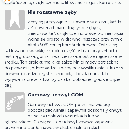
wykończenie, dzięki czemu szlifowanie nie jest konieczne.
Nie rozstawne zęby
Zęby są precyzyjnie szlifowane w ostrzu, każda
z 4 powierzchniami tnącymi. Zęby są
„nierozwarte”, dzięki czemu powierzchnia cięcia
wcina się prosto w drewno, niszcząc przy tym o
około 50% mniej komórek drewna. Ostrza są
szlifowane dwuwklęsłe: dolna część ostrza (przy zębach)
jest najgrubsza, górna nieco cieńsza, a ostrze najcieńsze w
środku. Ten projekt ma kilka zalet: Mniej mocy potrzebnej
do piłowania, odprowadza trociny bez wysiłku (nie utknie w
drewnie), bardzo czyste cięcie piłą - bez łamania lub
wyrywania drewna tworzy bardzo dokładne, gładkie cięcie
piłą.
Gumowy uchwyt GOM
Gumowy uchwyt GOM pochłania wibracje
podczas piłowania i zapewnia doskonały chwyt,
nawet w mokrych warunkach lub w
rękawiczkach. Co więcej, ten uchwyt zawsze zapewnia
przyjemne ciepło, nawet w ekstremalnie niskich