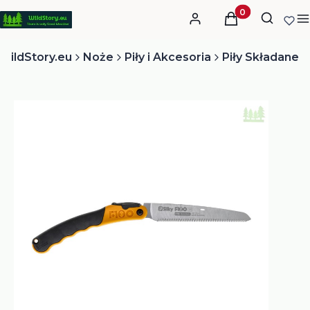
Otwórz
Produkty w kos
Szukaj
Zaloguj się
Koszyk
M
WildStory.eu
Noże
Piły i Akcesoria
Piły Składane