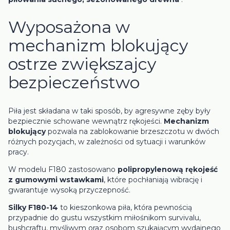
Wyposażona w
mechanizm blokujący
ostrze zwiększajcy
bezpieczeństwo
Piła jest składana w taki sposób, by agresywne zęby były
bezpiecznie schowane wewnątrz rękojeści.
Mechanizm
blokujący
pozwala na zablokowanie brzeszczotu w dwóch
różnych pozycjach, w zależności od sytuacji i warunków
pracy.
W modelu F180 zastosowano
polipropylenową rękojeść
z gumowymi wstawkami
, które pochłaniają wibrację i
gwarantuje wysoką przyczepność.
Silky F180-14
to kieszonkowa piła, która pewnością
przypadnie do gustu wszystkim miłośnikom survivalu,
bushcraftu, myśliwym oraz osobom szukającym wydajnego