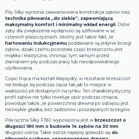
Piły Silky wyróżnia zaawansowana konstrukcja zębów oraz
technika piłowania „do siebie”, zapewniającą
maksymalny komfort i minimalny wkład energii
. Ostre
zęby dla zwiększenia wydajności są szlifowane w aż
czterech płaszczyznach. Istotny jest także fakt, że
hartowaniu indukcyjnemu
poddawane są jedynie brzegi
zębów, dzięki czemu pozostała część brzeszczotu jest
miękka i elastyczna, chroniąc tym samym przed
złamaniem piły podczas pracy lub nieodpowiedniego
użytkowania.
Część tnąca ma kształt klepsydry, w rezultacie brzeszczot
nie blokuje się podczas cięcia tak jak to miejsce w
większości pił dostępnych na rynku. Ten charakterystyczny
profil zębów nie tylko niweluje opór podczas rżnięcia,
powoduje także, że powierzchnia drewna po odcięciu jest
niezwykle gładka, bez zadziorów i poszarpanych brzegów.
Piła ręczna Silky F180 wyposażona jest w
brzeszczot o
długości 180 mm o budowie 14 zębów na 30 mm
długości ostrza. Takie ostrze najepiej sprawdzi się
do
piłowania suchego, sezonowanego drewna
.