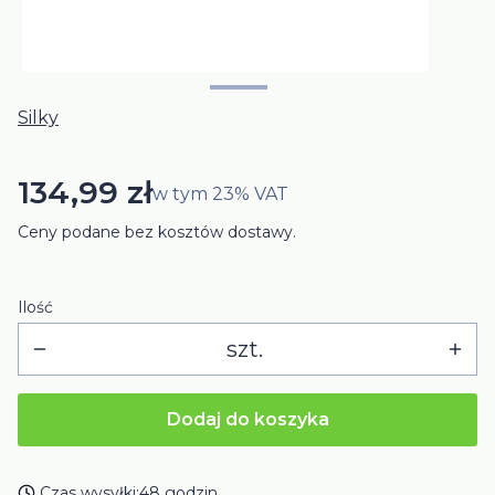
Silky
Cena
134,99 zł
w tym
23%
VAT
Ceny podane bez kosztów dostawy.
Ilość
szt.
Dodaj do koszyka
Czas wysyłki:
48 godzin