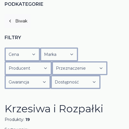
PODKATEGORIE
Biwak
FILTRY
Cena
Marka
Producent
Przeznaczenie
Gwarancja
Dostępność
Koniec filtrów
Krzesiwa i Rozpałki
Produkty:
19