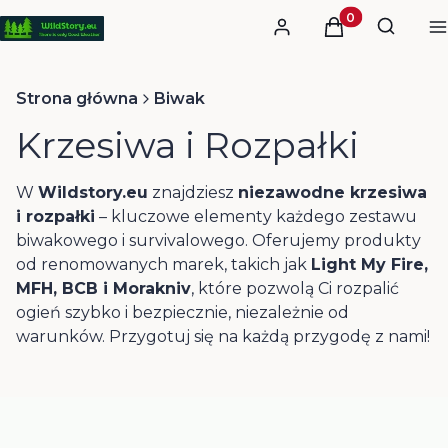
Otwórz
Produkty w kos
Szukaj
Zaloguj się
Koszyk
M
Strona główna
Biwak
Krzesiwa i Rozpałki
W
Wildstory.eu
znajdziesz
niezawodne krzesiwa
i rozpałki
– kluczowe elementy każdego zestawu
biwakowego i survivalowego. Oferujemy produkty
od renomowanych marek, takich jak
Light My Fire,
MFH, BCB i Morakniv
, które pozwolą Ci rozpalić
ogień szybko i bezpiecznie, niezależnie od
warunków. Przygotuj się na każdą przygodę z nami!