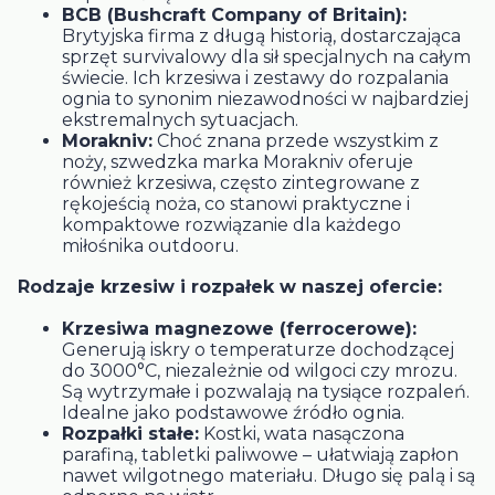
BCB (Bushcraft Company of Britain):
Brytyjska firma z długą historią, dostarczająca
sprzęt survivalowy dla sił specjalnych na całym
świecie. Ich krzesiwa i zestawy do rozpalania
ognia to synonim niezawodności w najbardziej
ekstremalnych sytuacjach.
Morakniv:
Choć znana przede wszystkim z
noży, szwedzka marka Morakniv oferuje
również krzesiwa, często zintegrowane z
rękojeścią noża, co stanowi praktyczne i
kompaktowe rozwiązanie dla każdego
miłośnika outdooru.
Rodzaje krzesiw i rozpałek w naszej ofercie:
Krzesiwa magnezowe (ferrocerowe):
Generują iskry o temperaturze dochodzącej
do 3000°C, niezależnie od wilgoci czy mrozu.
Są wytrzymałe i pozwalają na tysiące rozpaleń.
Idealne jako podstawowe źródło ognia.
Rozpałki stałe:
Kostki, wata nasączona
parafiną, tabletki paliwowe – ułatwiają zapłon
nawet wilgotnego materiału. Długo się palą i są