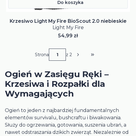
Do koszyka
Krzesiwo Light My Fire BioScout 2.0 niebieskie
Light My Fire
Cena
54,99 zł
Strona
z 2
Przejdź do ostatniej
Ogień w Zasięgu Ręki –
Krzesiwa i Rozpałki dla
Wymagających
Ogień to jeden z najbardziej fundamentalnych
elementów survivalu, bushcraftu i biwakowania.
Służy do ogrzewania, gotowania, suszenia ubrań, a
nawet odstraszania dzikich zwierząt. Niezależnie od