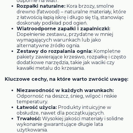
odporne na wiatr.
Rozpałki naturalne:
Kora brzozy, smolne
drewno (fatwood) – naturalne materiały, które
z łatwością łapią iskrę i długo się tlą, stanowiąc
doskonały podkład pod ogień.
Wiatroodporne zapałki i zapalniczki:
Dopełnienie zestawu, przydatne w mniej
wymagających warunkach lub jako
alternatywne źródło ognia.
Zestawy do rozpalania ognia:
Kompletne
pakiety zawierające krzesiwo, rozpałkę i często
dodatkowe narzędzia, takie jak waciki czy
kawałki metalu do krzesania.
Kluczowe cechy, na które warto zwrócić uwagę:
Niezawodność w każdych warunkach:
Odporność na deszcz, śnieg, wilgoć i niskie
temperatury.
Łatwość użycia:
Produkty intuicyjne w
obsłudze, nawet dla początkujących.
Trwałość:
Wysokiej jakości materiały i solidne
wykonanie gwarantujące długie lata
użytkowania.