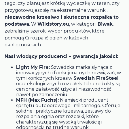
tego, czy planujesz krótką wycieczkę w teren, czy
przygotowujesz się na ekstremalne warunki,
niezawodne krzesiwo i skuteczna rozpałka to
podstawa
. W
Wildstory.eu
, w kategorii
Biwak
,
zebraliśmy szeroki wybór produktów, które
pomogą Ci rozpalić ogień w każdych
okolicznościach.
Nasi wiodący producenci – gwarancja jakości:
Light My Fire:
Szwedzka marka słynąca z
innowacyjnych i funkcjonalnych rozwiązań, w
tym ikonicznych krzesiw
Swedish FireSteel
oraz ekologicznych rozpałek. Ich produkty są
cenione za łatwość użycia i niezawodność,
nawet po zamoczeniu.
MFH (Max Fuchs):
Niemiecki producent
sprzętu outdoorowego i militarnego. Oferuje
solidne i praktyczne krzesiwa, zestawy do
rozpalania ognia oraz rozpałki, które
charakteryzują się wysoką trwałością i
odpornością na trudne warunki.