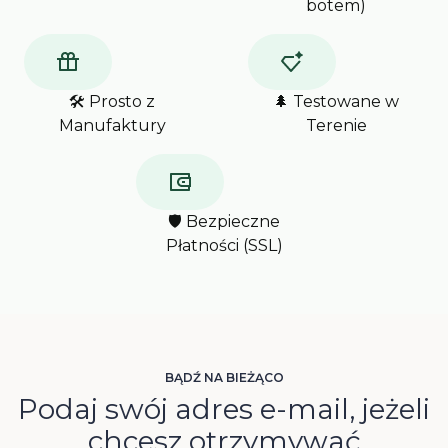
botem)
🛠️ Prosto z
🌲 Testowane w
Manufaktury
Terenie
🛡️ Bezpieczne
Płatności (SSL)
BĄDŹ NA BIEŻĄCO
Podaj swój adres e-mail, jeżeli
chcesz otrzymywać