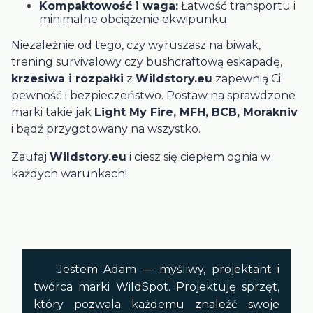
Kompaktowość i waga:
Łatwość transportu i
minimalne obciążenie ekwipunku.
Niezależnie od tego, czy wyruszasz na biwak,
trening survivalowy czy bushcraftową eskapadę,
krzesiwa i rozpałki
z
Wildstory.eu
zapewnią Ci
pewność i bezpieczeństwo. Postaw na sprawdzone
marki takie jak
Light My Fire, MFH, BCB, Morakniv
i bądź przygotowany na wszystko.
Zaufaj
Wildstory.eu
i ciesz się ciepłem ognia w
każdych warunkach!
Jestem Adam — myśliwy, projektant i
twórca marki WildSpot. Projektuję sprzęt,
który pozwala każdemu znaleźć swoje