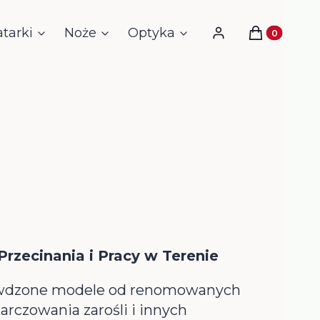
atarki
Noże
Optyka
Noktowizja i Ter
Produkty w 
Zaloguj się
Koszyk
rzecinania i Pracy w Terenie
prawdzone modele od renomowanych
karczowania zarośli i innych