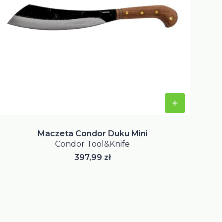
Maczeta Condor Duku Mini
Condor Tool&Knife
Cena
397,99 zł