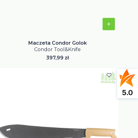
Maczeta Condor Golok
Condor Tool&Knife
Cena
397,99 zł
5.0