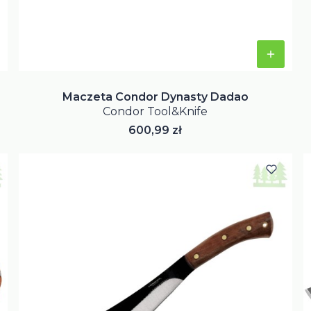
Maczeta Condor Dynasty Dadao
Condor Tool&Knife
Cena
600,99 zł