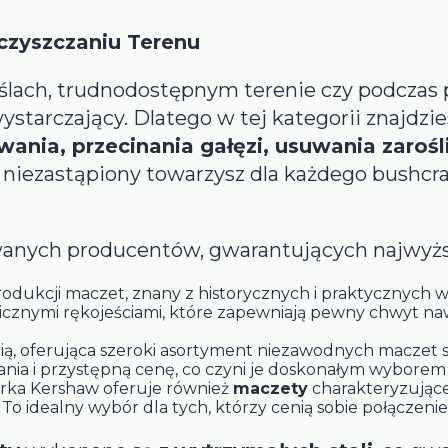
czyszczaniu Terenu
ślach, trudnodostępnym terenie czy podczas
starczający. Dlatego w tej kategorii znajdzi
ania, przecinania gałęzi, usuwania zarośli
iezastąpiony towarzysz dla każdego bushcraf
nych producentów, gwarantujących najwyższ
odukcji maczet, znany z historycznych i praktycznych w
nomicznymi rękojeściami, które zapewniają pewny chwyt n
ią, oferująca szeroki asortyment niezawodnych maczet 
zania i przystępną cenę, co czyni je doskonałym wybore
rka Kershaw oferuje również
maczety
charakteryzujące
 To idealny wybór dla tych, którzy cenią sobie połączenie 