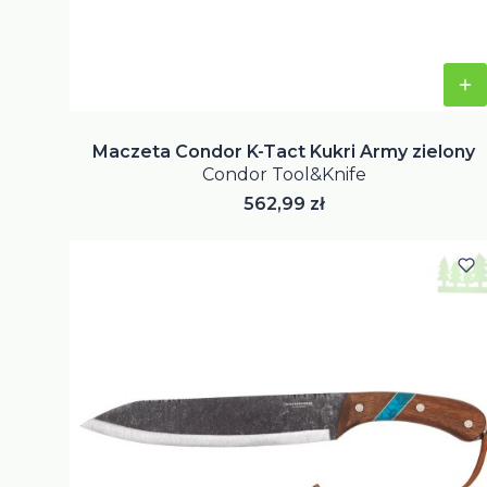
Maczeta Condor K-Tact Kukri Army zielony
Condor Tool&Knife
Cena
562,99 zł