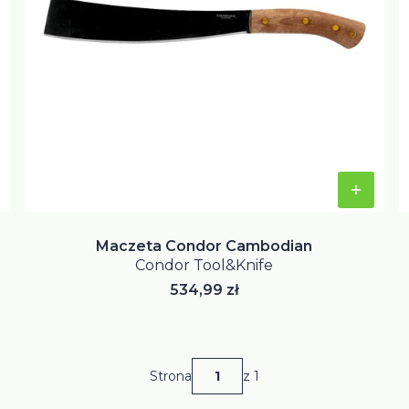
Maczeta Condor Cambodian
Condor Tool&Knife
Cena
534,99 zł
Strona
z 1