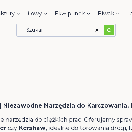
aktury
Łowy
Ekwipunek
Biwak
L
Wyczyść
Szukaj
| Niezawodne Narzędzia do Karczowania, P
ne narzędzia do ciężkich prac. Oferujemy s
er
czy
Kershaw
, idealne do torowania drogi, 