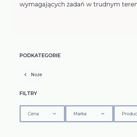
wymagających zadań w trudnym teren
PODKATEGORIE
Noże
FILTRY
Cena
Marka
Produc
Koniec filtrów