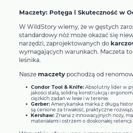
Maczety: Potęga i Skuteczność w O
W WildStory wiemy, że w gęstych zaro
standardowy nóż może okazać się niewy
narzędzi, zaprojektowanych do
karczow
wymagających warunkach. Maczeta to n
leśnika.
Nasze
maczety
pochodzą od renomowa
Condor Tool & Knife:
Absolutny lider w pr
jakości stalą, solidną konstrukcją i ergo
ciężkich zadań w lesie i w terenie.
Gerber:
Amerykańska marka z długą histor
są cenione za trwałość, praktyczne rozwią
Kershaw:
Znana z innowacyjnych noży, ma
materiałami i ostrzem o doskonałej retencji.