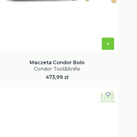
Maczeta Condor Bolo
Condor Tool&Knife
Cena
473,99 zł