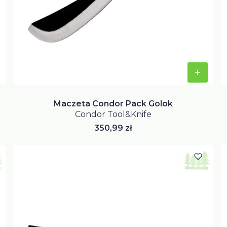
Maczeta Condor Pack Golok
Condor Tool&Knife
Cena
350,99 zł