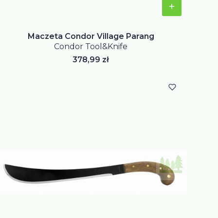
Maczeta Condor Village Parang
Condor Tool&Knife
Cena
378,99 zł