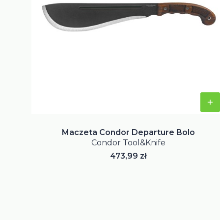
Maczeta Condor Departure Bolo
Condor Tool&Knife
Cena
473,99 zł