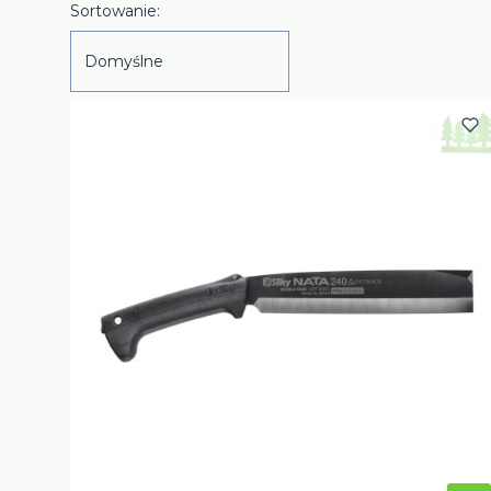
Lista produktów
Sortowanie:
Domyślne