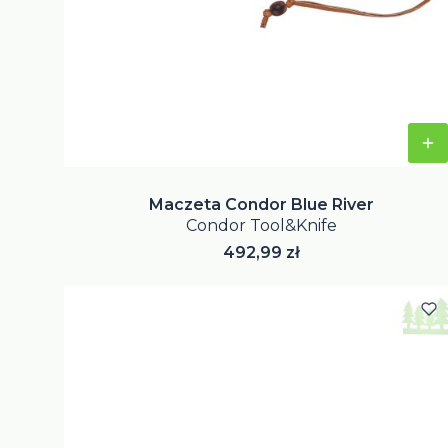
Maczeta Condor Blue River
Condor Tool&Knife
Cena
492,99 zł