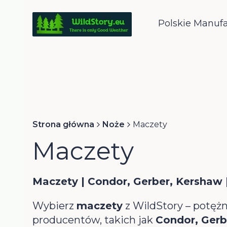
Polskie Manuf
Strona główna
Noże
Maczety
Maczety
Maczety | Condor, Gerber, Kershaw 
Wybierz
maczety
z WildStory – potęż
producentów, takich jak
Condor, Gerb