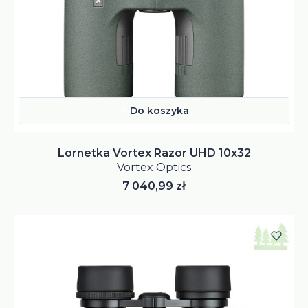
Do koszyka
Lornetka Vortex Razor UHD 10x32
Vortex Optics
Cena
7 040,99 zł