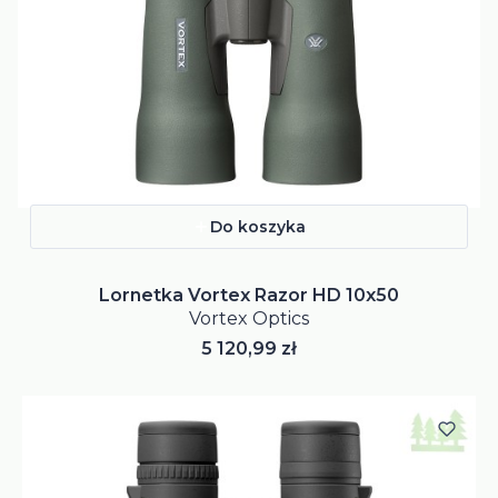
Do koszyka
Lornetka Vortex Razor HD 10x50
Vortex Optics
Cena
5 120,99 zł