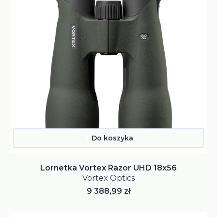
Do koszyka
Lornetka Vortex Razor UHD 18x56
Vortex Optics
Cena
9 388,99 zł