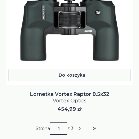
Do koszyka
Lornetka Vortex Raptor 8.5x32
Vortex Optics
Cena
454,99 zł
Strona
z 3
Przejdź do ostatniej