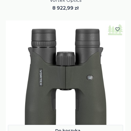
Vortex Optics
Cena
8 922,99 zł
Do koszyka