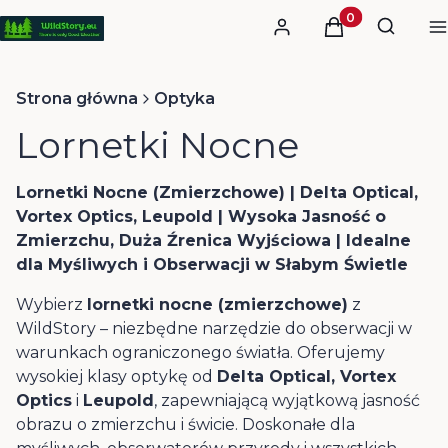
Otwórz
Produkty w kos
Szukaj
Zaloguj się
Koszyk
M
Strona główna
Optyka
Lornetki Nocne
Lornetki Nocne (Zmierzchowe) | Delta Optical,
Vortex Optics, Leupold | Wysoka Jasność o
Zmierzchu, Duża Źrenica Wyjściowa | Idealne
dla Myśliwych i Obserwacji w Słabym Świetle
Wybierz
lornetki nocne (zmierzchowe)
z
WildStory – niezbędne narzędzie do obserwacji w
warunkach ograniczonego światła. Oferujemy
wysokiej klasy optykę od
Delta Optical, Vortex
Optics
i
Leupold
, zapewniającą wyjątkową jasność
obrazu o zmierzchu i świcie. Doskonałe dla