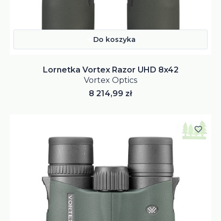
Do koszyka
Lornetka Vortex Razor UHD 8x42
Vortex Optics
Cena
8 214,99 zł