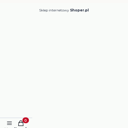
Sklep internetowy
Shoper.pl
Produkty w koszyku: 0. Zobacz szczegóły