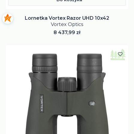
Lornetka Vortex Razor UHD 10x42
Vortex Optics
Cena
8 437,99 zł