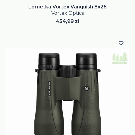
Lornetka Vortex Vanquish 8x26
Vortex Optics
Cena
454,99 zł