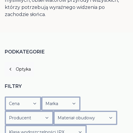
myśliwych, obserwatorów przyrody i wszystkich,
którzy potrzebują wyraźnego widzenia po
zachodzie słońca.
PODKATEGORIE
Optyka
FILTRY
Cena
Marka
Producent
Materiał obudowy
Klasa wodoszczelności IPX