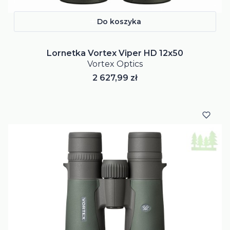
Do koszyka
Lornetka Vortex Viper HD 12x50
Vortex Optics
Cena
2 627,99 zł