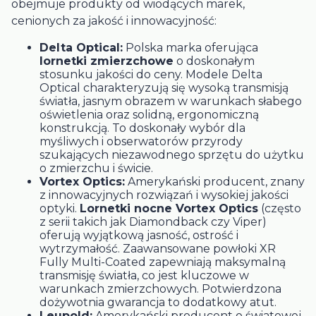
obejmuje produkty od wiodących marek,
cenionych za jakość i innowacyjność:
Delta Optical:
Polska marka oferująca
lornetki zmierzchowe
o doskonałym
stosunku jakości do ceny. Modele Delta
Optical charakteryzują się wysoką transmisją
światła, jasnym obrazem w warunkach słabego
oświetlenia oraz solidną, ergonomiczną
konstrukcją. To doskonały wybór dla
myśliwych i obserwatorów przyrody
szukających niezawodnego sprzętu do użytku
o zmierzchu i świcie.
Vortex Optics:
Amerykański producent, znany
z innowacyjnych rozwiązań i wysokiej jakości
optyki.
Lornetki nocne Vortex Optics
(często
z serii takich jak Diamondback czy Viper)
oferują wyjątkową jasność, ostrość i
wytrzymałość. Zaawansowane powłoki XR
Fully Multi-Coated zapewniają maksymalną
transmisję światła, co jest kluczowe w
warunkach zmierzchowych. Potwierdzona
dożywotnia gwarancja to dodatkowy atut.
Leupold:
Amerykański producent o światowej