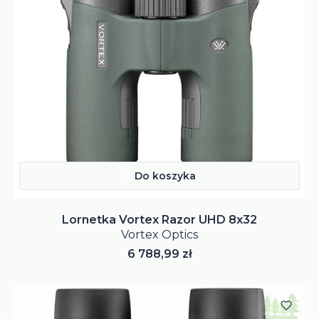
Do koszyka
Lornetka Vortex Razor UHD 8x32
Vortex Optics
Cena
6 788,99 zł