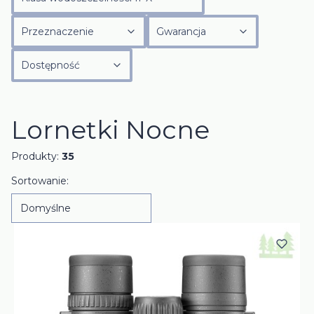
Przeznaczenie
Gwarancja
Dostępność
Koniec filtrów
Lornetki Nocne
Produkty:
35
Lista produktów
Sortowanie:
Domyślne