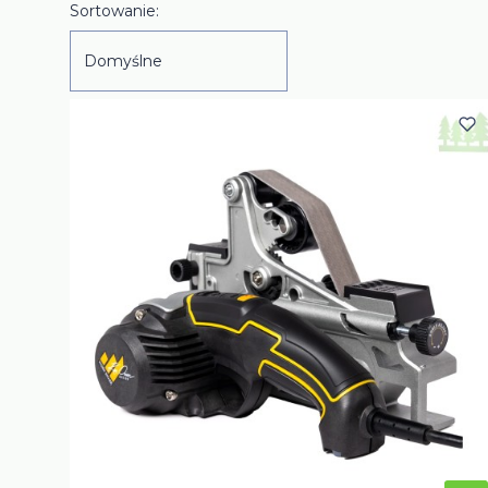
Lista produktów
Sortowanie:
Domyślne