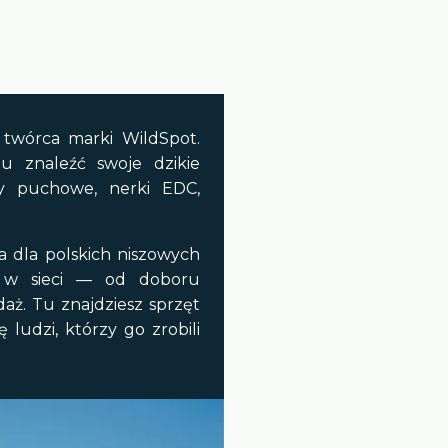
wórca marki WildSpot.
u znaleźć swoje dzikie
ry puchowe, nerki EDC,
 dla polskich niszowych
 w sieci — od doboru
daż. Tu znajdziesz sprzęt
 ludzi, którzy go zrobili