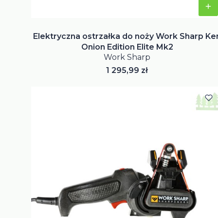
Elektryczna ostrzałka do noży Work Sharp Ke
Onion Edition Elite Mk2
Work Sharp
Cena
1 295,99 zł