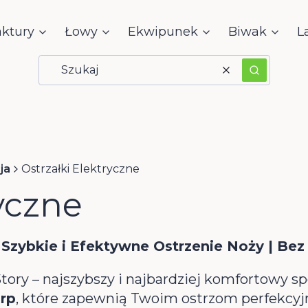
aktury
Łowy
Ekwipunek
Biwak
L
Wyczyść
Szukaj
ja
Ostrzałki Elektryczne
yczne
| Szybkie i Efektywne Ostrzenie Noży | Be
tory – najszybszy i najbardziej komfortowy s
rp
, które zapewnią Twoim ostrzom perfekcyjn