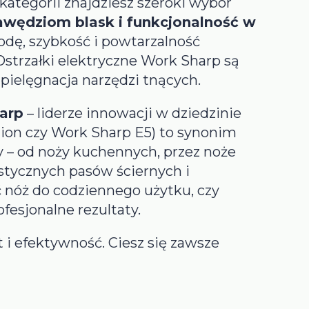
kategorii znajdziesz szeroki wybór
awędziom blask i funkcjonalność w
godę, szybkość i powtarzalność
trzałki elektryczne Work Sharp są
 pielęgnacja narzędzi tnących.
arp
– liderze innowacji w dziedzinie
tion czy Work Sharp E5) to synonim
zy – od noży kuchennych, przez noże
astycznych pasów ściernych i
 nóż do codziennego użytku, czy
fesjonalne rezultaty.
 i efektywność. Ciesz się zawsze