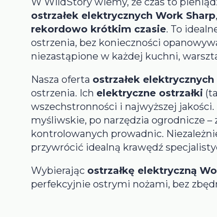
W WildStory wiemy, że czas to pieniądz
ostrzałek elektrycznych Work Sharp
rekordowo krótkim czasie
. To ideal
ostrzenia, bez konieczności opanowyw
niezastąpione w każdej kuchni, warsztac
Nasza oferta
ostrzałek elektrycznych
ostrzenia. Ich
elektryczne ostrzałki
(t
wszechstronności i najwyższej jakości.
myśliwskie, po narzędzia ogrodnicze – 
kontrolowanych prowadnic. Niezależnie
przywrócić idealną krawędź specjalist
Wybierając
ostrzałkę elektryczną Wo
perfekcyjnie ostrymi nożami, bez zbęd