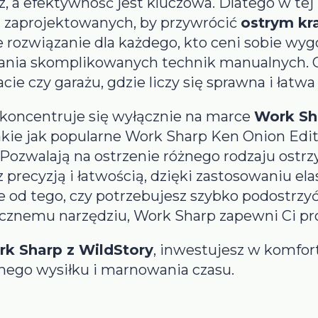
, a efektywność jest kluczowa. Dlatego w tej 
, zaprojektowanych, by przywrócić
ostrym kr
ne rozwiązanie dla każdego, kto ceni sobie wy
ania skomplikowanych technik manualnych. Os
ie czy garażu, gdzie liczy się sprawna i łatwa
koncentruje się wyłącznie na marce
Work Sh
akie jak popularne Work Sharp Ken Onion Edi
 Pozwalają na ostrzenie różnego rodzaju ostr
z precyzją i łatwością, dzięki zastosowaniu el
 od tego, czy potrzebujesz szybko podostrzyć
ycznemu narzędziu, Work Sharp zapewni Ci pro
rk Sharp z WildStory
, inwestujesz w komfort
nego wysiłku i marnowania czasu.