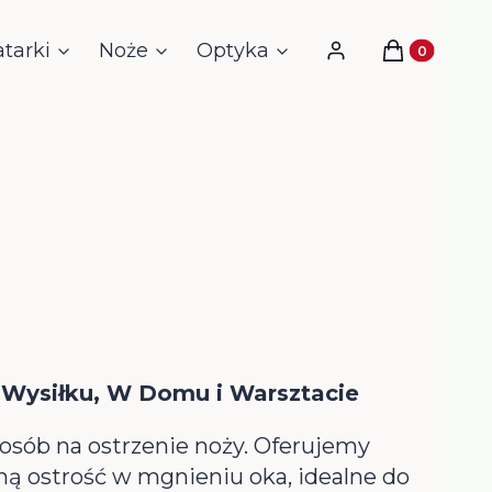
atarki
Noże
Optyka
Noktowizja i Ter
Produkty w 
Zaloguj się
Koszyk
z Wysiłku, W Domu i Warsztacie
posób na ostrzenie noży. Oferujemy
ą ostrość w mgnieniu oka, idealne do