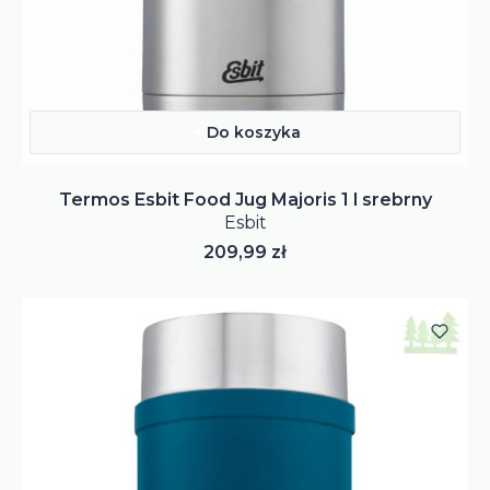
Do koszyka
Termos Esbit Food Jug Majoris 1 l srebrny
Esbit
Cena
209,99 zł