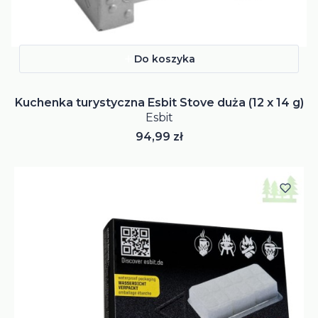
Do koszyka
Kuchenka turystyczna Esbit Stove duża (12 x 14 g)
Esbit
Cena
94,99 zł