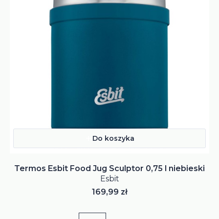
Do koszyka
Termos Esbit Food Jug Sculptor 0,75 l niebieski
Esbit
Cena
169,99 zł