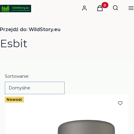
Otwórz
Produkty w kos
Szukaj
Zaloguj się
Koszyk
M
Przejdź do:
WildStory.eu
Esbit
Lista produktów
Sortowanie:
Domyślne
Nowość