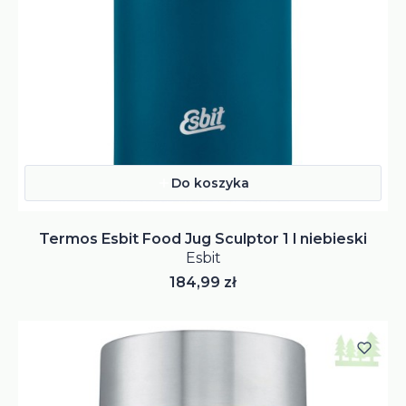
Do koszyka
Termos Esbit Food Jug Sculptor 1 l niebieski
Esbit
Cena
184,99 zł