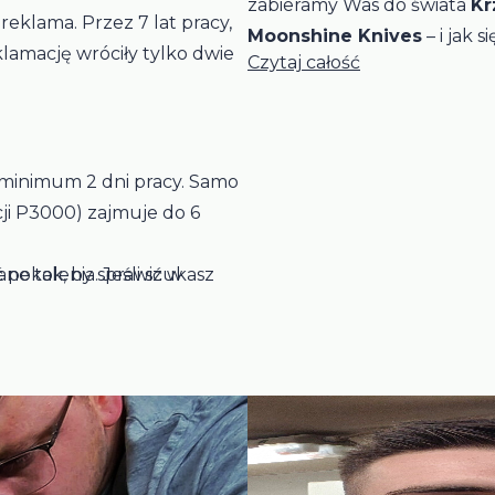
zabieramy Was do świata
Kr
reklama. Przez 7 lat pracy,
Moonshine Knives
– i jak 
klamację wróciły tylko dwie
Czytaj całość
przypadkowa. To historia o ty
drugą, zaskakującą pasją do
powstania jednych z najciek
amator z profesjonalnym za
minimum 2 dni pracy. Samo
noży, skupiając się na wyra
cji P3000) zajmuje do 6
łowisku.
pokolenia. Jeśli szukasz
ne tak, by sprawić w
nie sprawdzana