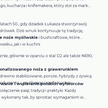
o, kucharza i knifemakera, który stoi za marką
 latach 50., gdy dziadek Łukasza stworzył swój
drówek. Dziś wnuk kontynuuje tę tradycję,
ne noże myśliwskie
i bushcraftowe, które
wisku, jak i w kuchni.
nie, głównie w oparciu o stal D2 ale także N690,
sonalizowanego noża z grawerunkiem
, drewno stabilizowane, poroże, hybrydy z żywicą
oducenta – myśliwego i szefa kuchni
rywanie i wspieranie polskich wytwórców
łączenie pasji, tradycji i praktyki. Każdy
 i wykonany tak, by sprostać wymaganiom w