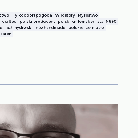
ctwo
Tylkodobrapogoda
Wildstory
Myslistwo
crafted
polski producent
polski knifemaker
stal N690
ne
nóż myśliwski
nóż handmade
polskie rzemiosło
 saren