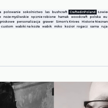
a
polowanie
sokolnictwo
las
bushcraft
CraftedinPoland
Łowie
e
noże myśliwskie
ręcznie robione
hamak
woodcraft
polska
eu
ogniskowe
personalizacja
grawer
Simon's Knives
Historie Niezna
e custom
wabiki na kozła
wabik
miko
kozioł
rogacz
sarna
ruja