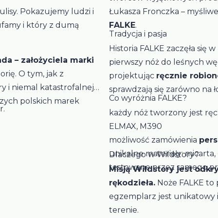
lisy. Pokazujemy ludzi i
Łukasza Fronczka – myśliweg
ufamy i który z dumą
FALKE
.
Tradycja i pasja
Historia FALKE zaczęła się w
da – założyciela marki
pierwszy nóż do leśnych wę
rię. O tym, jak z
projektując
ręcznie robio
 i niemal katastrofalnej
sprawdzają się zarówno na ło
Co wyróżnia FALKE?
szych polskich marek
r.
każdy nóż tworzony jest ręcz
ELMAX, M390
możliwość zamówienia
per
unikalne materiały: micarta
Dlaczego w Wildstory?
testowane przez samego pr
Misją Wildstory jest odk
rękodzieła.
Noże FALKE to po
egzemplarz jest unikatowy
terenie.