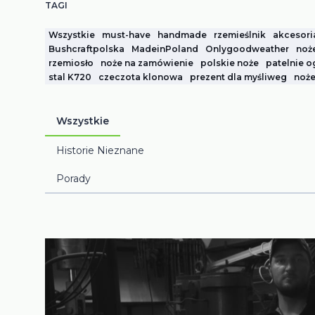
TAGI
Wszystkie
must-have
handmade
rzemieślnik
akcesori
Bushcraftpolska
MadeinPoland
Onlygoodweather
noż
rzemiosło
noże na zamówienie
polskie noże
patelnie 
stal K720
czeczota klonowa
prezent dla myśliweg
noż
Wszystkie
Historie Nieznane
Porady