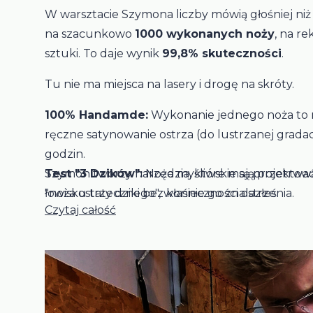
W warsztacie Szymona liczby mówią głośniej niż 
na szacunkowo
1000 wykonanych noży
, na re
sztuki. To daje wynik
99,8% skuteczności
.
Tu nie ma miejsca na lasery i drogę na skróty.
100% Handamde:
Wykonanie jednego noża to 
ręczne satynowanie ostrza (do lustrzanej grada
godzin.
Test "3 Dzików":
Szymon tworzy narzędzia, które mają przetrwać 
Noże myśliwskie są projektowa
łowisku trzy dziki bez konieczności ostrzenia.
"noża ostatecznego", właśnie go znalazłeś.
Czytaj całość
Kontrola Jakości:
Każda klinga jest indywidual
twardościomierzem Rockwella.