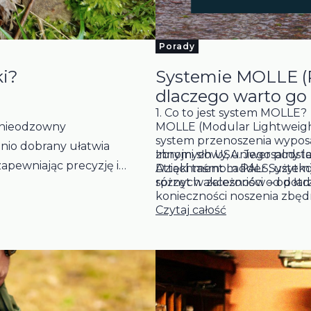
Porady
ki?
Systemie MOLLE (P
dlaczego warto go
1. Co to jest system MOLLE?
i nieodzowny
MOLLE (Modular Lightweig
system przenoszenia wyposaż
nio dobrany ułatwia
zbrojnych USA. Jego podsta
Innymi słowy, uniwersalny le
zapewniając precyzję i
Attachment Ladder System),
Dzięki taśmom PALS, użytk
różnych akcesoriów – od łado
sprzęt w zależności od pot
y sprosta wszystkim
konieczności noszenia zbę
Czytaj całość