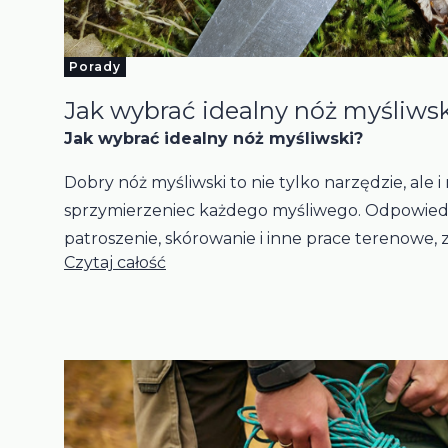
Porady
Jak wybrać idealny nóż myśliws
Jak wybrać idealny nóż myśliwski?
Dobry nóż myśliwski to nie tylko narzędzie, ale 
sprzymierzeniec każdego myśliwego. Odpowied
patroszenie, skórowanie i inne prace terenowe, 
Czytaj całość
bezpieczeństwo. Jak jednak wybrać model, któr
wymaganiom?