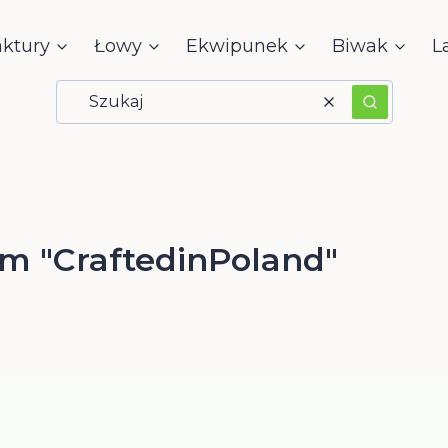
aktury
Łowy
Ekwipunek
Biwak
L
Wyczyść
Szukaj
m "CraftedinPoland"