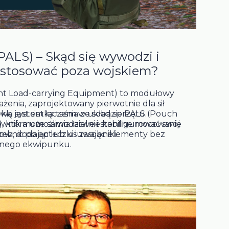
ALS) – Skąd się wywodzi i
 stosować poza wojskiem?
ht Load-carrying Equipment) to modułowy
enia, zaprojektowany pierwotnie dla sił
wą jest siatka taśm w układzie PALS (Pouch
kki system łączenia ze sobą sprzętu.
 która umożliwia łatwe i stabilne mocowanie
ownik może samodzielnie konfigurować swój
wnic po apteczki i zasobniki.
rzeb, dodając lub usuwając elementy bez
dnego ekwipunku.