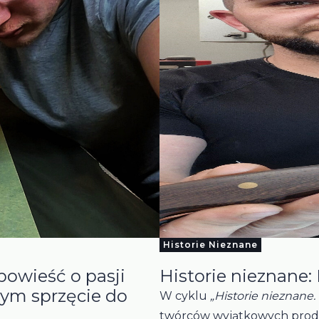
Historie Nieznane
powieść o pasji
Historie nieznane
ym sprzęcie do
W cyklu
„Historie nieznane
twórców wyjątkowych prod